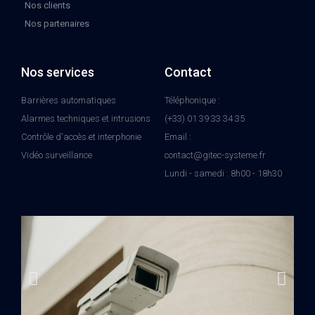
Nos clients
Nos partenaires
Nos services
Contact
Barrières automatiques
Téléphonique :
Alarmes techniques et intrusions
(+33) 01 39 33 34 35
Contrôle d'accès et interphonie
Email :
Vidéo surveillance
contact@gitec-systeme.fr
Lundi - samedi : 8h00 - 18h30