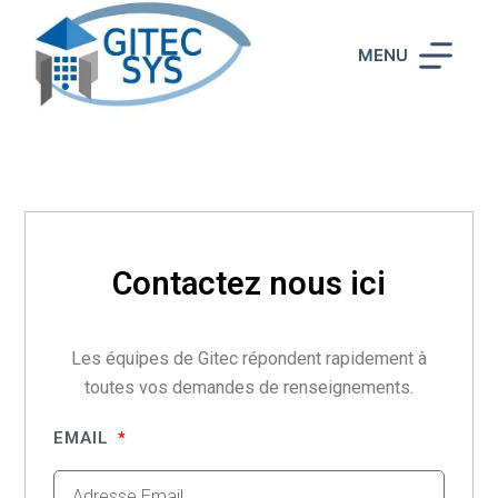
P
a
MENU
s
s
e
r
a
u
c
Contactez nous ici
o
n
t
Les équipes de Gitec répondent rapidement à
e
toutes vos demandes de renseignements.
n
u
EMAIL