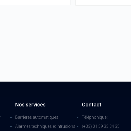
Nos services
Contact
r
Barrières automatiques
Téléphonique :
Alarmes techniques et intrusions
(+33) 01 39 33 34 35